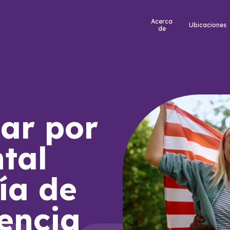
Acerca
Ubicaciones
de
ar por
tal
ía de
encia