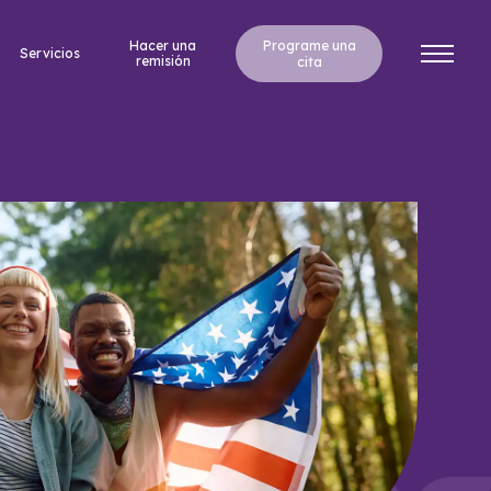
Hacer una
Programe una
Servicios
remisión
cita